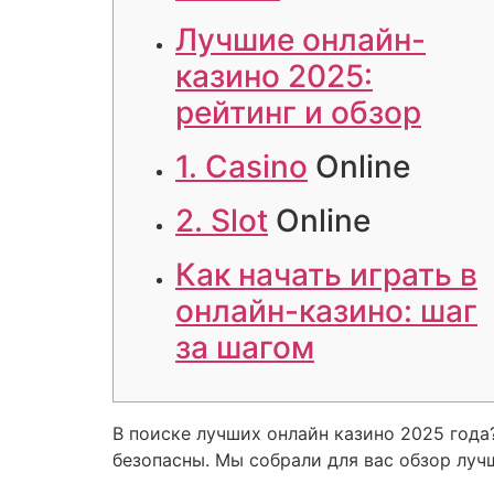
Лучшие онлайн-
казино 2025:
рейтинг и обзор
1.
Casino
Online
2.
Slot
Online
Как начать играть в
онлайн-казино: шаг
за шагом
В поиске лучших онлайн казино 2025 года
безопасны. Мы собрали для вас обзор луч