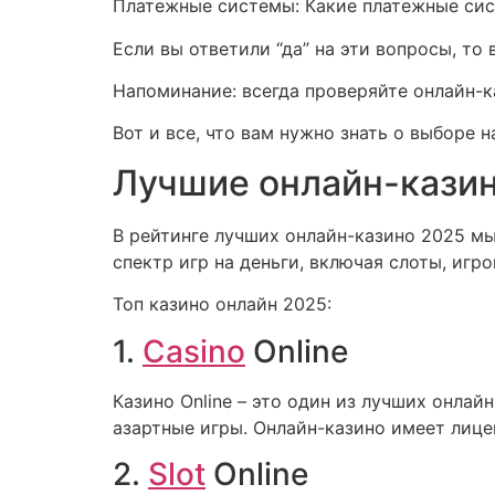
Платежные системы: Какие платежные сис
Если вы ответили “да” на эти вопросы, то
Напоминание: всегда проверяйте онлайн-к
Вот и все, что вам нужно знать о выборе н
Лучшие онлайн-казин
В рейтинге лучших онлайн-казино 2025 м
спектр игр на деньги, включая слоты, игр
Топ казино онлайн 2025:
1.
Casino
Online
Казино Online – это один из лучших онлай
азартные игры. Онлайн-казино имеет лице
2.
Slot
Online