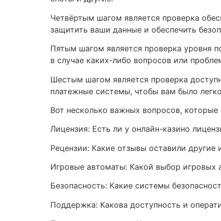
Четвёртым шагом является проверка обес
защитить ваши данные и обеспечить безоп
Пятым шагом является проверка уровня п
в случае каких-либо вопросов или пробле
Шестым шагом является проверка доступн
платежные системы, чтобы вам было легко
Вот несколько важных вопросов, которые 
Лицензия: Есть ли у онлайн-казино лиценз
Рецензии: Какие отзывы оставили другие 
Игровые автоматы: Какой выбор игровых а
Безопасность: Какие системы безопасност
Поддержка: Какова доступность и операт