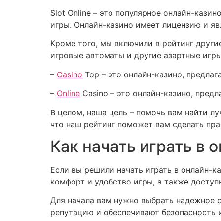
Slot Online – это популярное онлайн-кази
игры. Онлайн-казино имеет лицензию и я
Кроме того, мы включили в рейтинг други
игровые автоматы и другие азартные игры
–
Casino
Top – это онлайн-казино, предлаг
–
Online
Casino – это онлайн-казино, предл
В целом, наша цель – помочь вам найти л
что наш рейтинг поможет вам сделать пра
Как начать играть в 
Если вы решили начать играть в онлайн-к
комфорт и удобство игры, а также доступ
Для начала вам нужно выбрать надежное 
репутацию и обеспечивают безопасность 