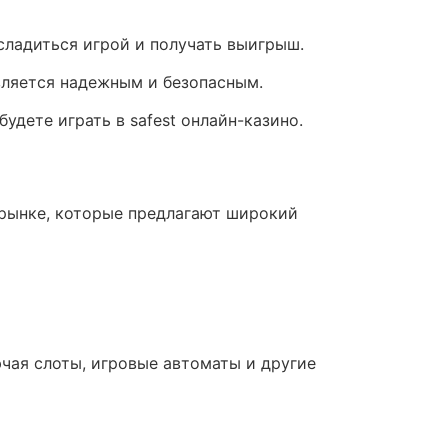
асладиться игрой и получать выигрыш.
является надежным и безопасным.
удете играть в safest онлайн-казино.
 рынке, которые предлагают широкий
лючая слоты, игровые автоматы и другие