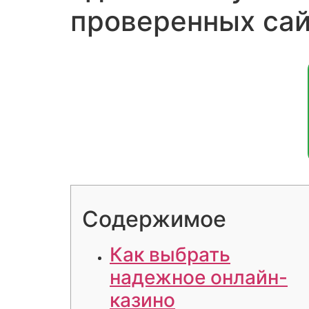
проверенных са
Содержимое
Как выбрать
надежное онлайн-
казино