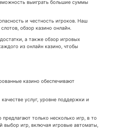
возможность выиграть большие суммы
опасность и честность игроков. Наш
 слотов, обзор казино онлайн.
достатки, а также обзор игровых
каждого из онлайн казино, чтобы
рованные казино обеспечивают
 качестве услуг, уровне поддержки и
 предлагают только несколько игр, в то
й выбор игр, включая игровые автоматы,