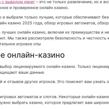
о с выводом денег
– это не только развлечение, но и 
жное и проверенное онлайн казино.
 и выбрали только лучшие, которые обеспечивают без
айн казино 2025 года, обзор игровых автоматов, обзор
лучших онлайн казино, включая их преимущества и не
ают. Мы также рассмотрели безопасность и честность 
тельное игровое опы
е онлайн-казино
ыбор лицензируемого онлайн-казино. Только лицензи
защищают ваши данные.
 и отзывов других игроков. Это поможет вам узнать о
игровых автоматов и слотов. Некоторые онлайн-казино
 нужно выбрать казино, которое предлагает вам широки