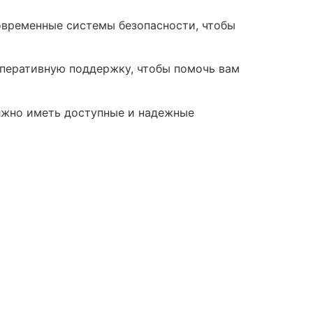
овременные системы безопасности, чтобы
оперативную поддержку, чтобы помочь вам
лжно иметь доступные и надежные