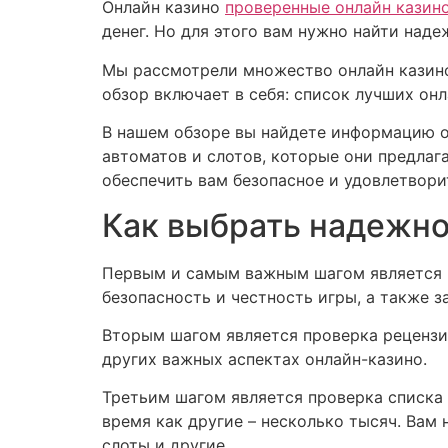
Онлайн казино
проверенные онлайн казин
денег. Но для этого вам нужно найти наде
Мы рассмотрели множество онлайн казино
обзор включает в себя: список лучших онл
В нашем обзоре вы найдете информацию о 
автоматов и слотов, которые они предлаг
обеспечить вам безопасное и удовлетвори
Как выбрать надежно
Первым и самым важным шагом является в
безопасность и честность игры, а также 
Вторым шагом является проверка рецензий
других важных аспектах онлайн-казино.
Третьим шагом является проверка списка 
время как другие – несколько тысяч. Вам
слоты и другие.